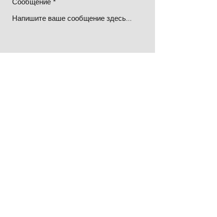
Сообщение
Отправлять
alina.fitissenko@avocat.be
+32 (0) 496 68 27 01
©2022 Алина Фитисенко. Создано с Wix.com